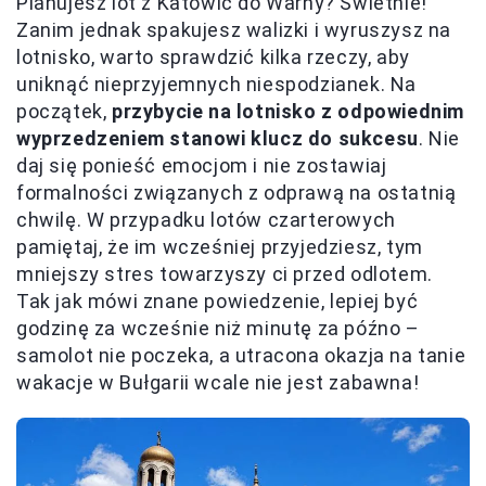
Planujesz lot z Katowic do Warny? Świetnie!
Zanim jednak spakujesz walizki i wyruszysz na
lotnisko, warto sprawdzić kilka rzeczy, aby
uniknąć nieprzyjemnych niespodzianek. Na
początek,
przybycie na lotnisko z odpowiednim
wyprzedzeniem stanowi klucz do sukcesu
. Nie
daj się ponieść emocjom i nie zostawiaj
formalności związanych z odprawą na ostatnią
chwilę. W przypadku lotów czarterowych
pamiętaj, że im wcześniej przyjedziesz, tym
mniejszy stres towarzyszy ci przed odlotem.
Tak jak mówi znane powiedzenie, lepiej być
godzinę za wcześnie niż minutę za późno –
samolot nie poczeka, a utracona okazja na tanie
wakacje w Bułgarii wcale nie jest zabawna!