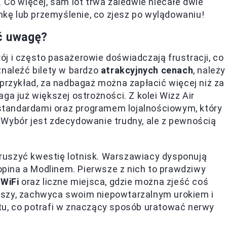
 Co więcej, sam lot trwa zaledwie niecałe dwie
emkę lub przemyślenie, co zjesz po wylądowaniu!
ić uwagę?
j i często pasażerowie doświadczają frustracji, co
znaleźć bilety w bardzo
atrakcyjnych cenach
, należy
 przykład, za nadbagaż można zapłacić więcej niż za
ga już większej ostrożności. Z kolei Wizz Air
tandardami oraz programem lojalnościowym, który
 Wybór jest zdecydowanie trudny, ale z pewnością
ruszyć kwestię lotnisk. Warszawiacy dysponują
pina a Modlinem. Pierwsze z nich to prawdziwy
WiFi
oraz liczne miejsca, gdzie można zjeść coś
jszy, zachwyca swoim niepowtarzalnym urokiem i
tu, co potrafi w znaczący sposób uratować nerwy