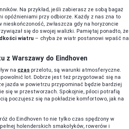
nników. Na przykład, jeśli zabierasz ze sobą bagaż
i opóźnieniami przy odbiorze. Każdy z nas zna to
w nieskończoność, zwłaszcza gdy na horyzoncie
zywiązał się do swojej walizki. Pamiętaj ponadto, że
dkości wiatru
– chyba że wiatr postanowi wpaść na
otu z Warszawy do Eindhoven
pływ na
czas
przelotu, są warunki atmosferyczne.
powolnić lot. Dobrze jest też przygotować się na
że jazda w powietrzu przypominać będzie bardziej
e się w przestworzach. Spokojnie, piloci potrafią
ią poczujesz się na pokładzie komfortowo, jak na
dróż do Eindhoven to nie tylko czas spędzony w
 pełnej holenderskich smakołyków, rowerów i