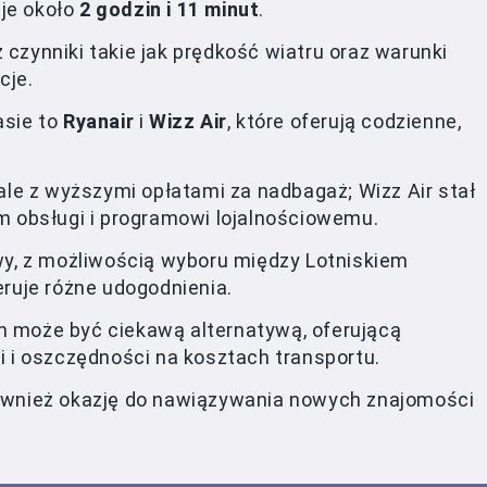
aje około
2 godzin i 11 minut
.
czynniki takie jak prędkość wiatru oraz warunki
cje.
rasie to
Ryanair
i
Wizz Air
, które oferują codzienne,
ale z wyższymi opłatami za nadbagaż; Wizz Air stał
m obsługi i programowi lojalnościowemu.
wy, z możliwością wyboru między Lotniskiem
eruje różne udogodnienia.
 może być ciekawą alternatywą, oferującą
i i oszczędności na kosztach transportu.
ównież okazję do nawiązywania nowych znajomości
.