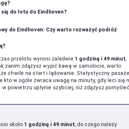
agę?
się do lotu do Eindhoven?
awy do Eindhoven: Czy warto rozważyć podróż
wą?
Czas przelotu wynosi zaledwie
1 godzinę i 49 minut
,
ak zanim zdążysz wypić kawę w samolocie, warto
kże chwile na start i lądowanie. Statystyczny pasaże
e kto w ogóle zwraca uwagę na minuty, gdy leci się 
 powietrzu upłynie szybciej, niż zdążysz pomyśle
nosi około
1 godzinę i 49 minut
, do czego należy