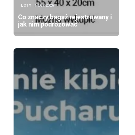
LOTY
14.07.2026
Co znaczy bagaż rejestrowany i
jak nim podróżować
e
o