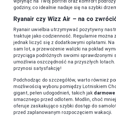
wpłynąć na Twój portfel oraz komfort podróży.
godziny, co idealnie nadaje się na szybki drz
Ryanair czy Wizz Air – na co zwróc
Ryanair uwielbia utrzymywać pozytywny nastró
traktuje jako codzienność. Regularnie można 
jednak liczyć się z dodatkowymi opłatami. Na
sam lot, a przewożenie walizki na pokład wyma
przyciąga podróżnych swoimi sprawdzonymi s
umożliwia oszczędność na przyszłych lotach.
przynosi satysfakcję!
Podchodząc do szczegółów, warto również po
możliwością wyboru pomiędzy Lotniskiem Cho
gigant, pełen udogodnień, takich jak
darmowe 
smacznego przed odlotem. Modlin, choć mnie
oferuje zaskakująco szybki dostęp do samolo
przed zaplanowanym rozpoczęciem wakacji.