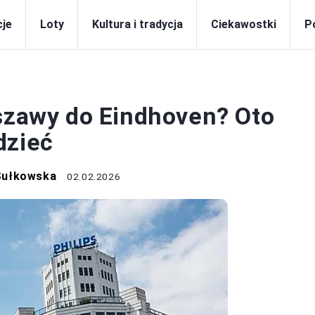
je
Loty
Kultura i tradycja
Ciekawostki
P
LOTY
rszawy do Eindhoven? Oto
dzieć
Sułkowska
02.02.2026