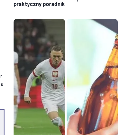
praktyczny poradnik
r
na
ć