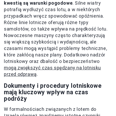
kwestią są warunki pogodowe
. Silne wiatry
potrafią wydłużyć czas lotu, a w niektórych
przypadkach wręcz spowodować opóźnienia.
Różne linie lotnicze oferują różne typy
samolotów, co także wpływa na prędkość lotu.
Nowoczesne maszyny często charakteryzują
się większą szybkością i wydajnością, ale
czasami mogą wystąpić problemy techniczne,
które zakłócą nasze plany. Dodatkowo nadzór
lotniskowy oraz dbałość o bezpieczeństwo
mogą zwiększyć czas spędzany na lotnisku
przed odprawą
.
Dokumenty i procedury lotniskowe
mają kluczowy wpływ na czas
podróży
W formalnościach związanych z lotem do
Izraela również znajdziemy istotne czynniki,