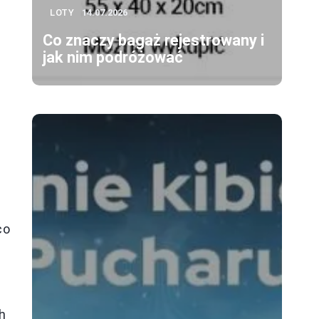
LOTY
14.07.2026
Co znaczy bagaż rejestrowany i
jak nim podróżować
co
h