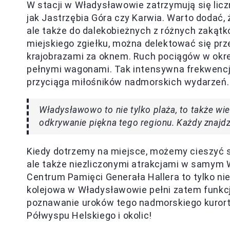
W stacji w Władysławowie zatrzymują się liczn
jak Jastrzębia Góra czy Karwia. Warto dodać, 
ale także do dalekobieżnych z różnych zakątkó
miejskiego zgiełku, można delektować się pr
krajobrazami za oknem. Ruch pociągów w okr
pełnymi wagonami. Tak intensywna frekwencja
przyciąga miłośników nadmorskich wydarzeń.
Władysławowo to nie tylko plaża, to także wie
odkrywanie piękna tego regionu. Każdy znajdzi
Kiedy dotrzemy na miejsce, możemy cieszyć si
ale także niezliczonymi atrakcjami w samym W
Centrum Pamięci Generała Hallera to tylko niek
kolejowa w Władysławowie pełni zatem funkcję
poznawanie uroków tego nadmorskiego kurortu.
Półwyspu Helskiego i okolic!