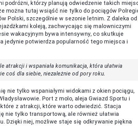
i podróżni, którzy planują odwiedzenie takich miejs
że można tutaj wsiąść nie tylko do pociągów Polregi
w Polski, szczególnie w sezonie letnim. Z daleka od
zejażdżkami koleją, zachwycając się malowniczymi
esie wakacyjnym bywa intensywny, co skutkuje
 jedynie potwierdza popularność tego miejsca i
le atrakcji i wspaniała komunikacja, która ułatwia
e coś dla siebie, niezależnie od pory roku.
ę nie tylko wspaniałymi widokami z okien pociągu,
ładysławowie. Port z molo, aleja Gwiazd Sportu i
tóre z atrakcji, które warto odwiedzić. Stacja
 nie tylko transportową, ale również ułatwia
 Dzięki niej, możliwe staje się odkrywanie piękna