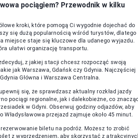
wowa pociągiem? Przewodnik w kilku
łowe kroki, które pomogą Ci wygodnie dojechać do
y się dużą popularnością wśród turystów, dlatego
a miejsce staje się kluczowe dla udanego wyjazdu.
tóra ułatwi organizację transportu.
decyduj, z jakiej stacji chcesz rozpocząć swoją
akie jak Warszawa, Gdańsk czy Gdynia. Najczęściej
ą Gdynia Główna i Warszawa Centralna.
pewnij się, że sprawdzasz aktualny rozkład jazdy
no pociągi regionalne, jak i dalekobieżne, co znaczą
zesiadek w Gdyni. Obserwuj godziny odjazdów, aby
do Władysławowa przejazd zajmuje około 45 minut.
rezerwowanie biletu na podróż. Możesz to zrobić
 bilet z wyprzedzeniem, aby skorzystać z atrakcyjnyc