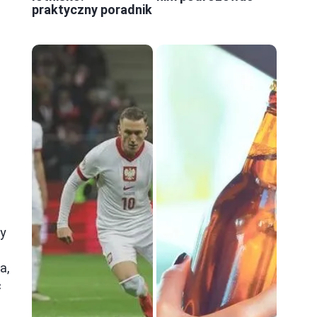
praktyczny poradnik
ły
a,
ć