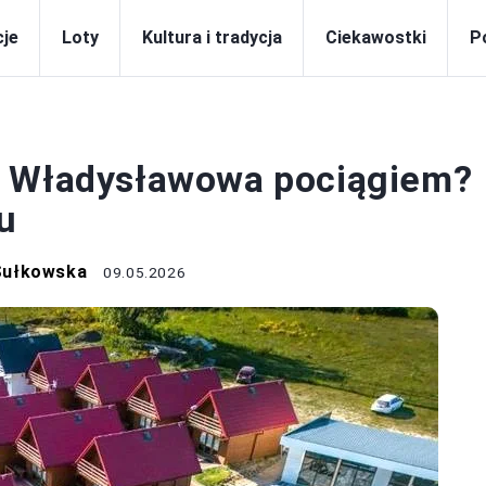
je
Loty
Kultura i tradycja
Ciekawostki
P
POLSKA
o Władysławowa pociągiem?
u
Sułkowska
09.05.2026