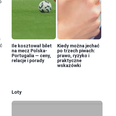
b
e
uć
Ile kosztował bilet
Kiedy można jechać
na mecz Polska-
po trzech piwach:
Portugalia — ceny,
prawo, ryzyko i
relacje i porady
praktyczne
wskazówki
Loty