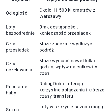
Około 11 500 kilometrów z
Odległość
Warszawy
Loty
Brak dostępności,
bezpośrednie
konieczność przesiadek
Czas
Może znacznie wydłużyć
przesiadek
podróż
Może wynosić nawet kilka
Czas
godzin, wpływ na całkowity
oczekiwania
czas
Dubaj, Doha - oferują
Popularne
korzystne połączenia i krótsze
huby
czasy transferu
Loty w szczycie sezonu mogą
Sezon