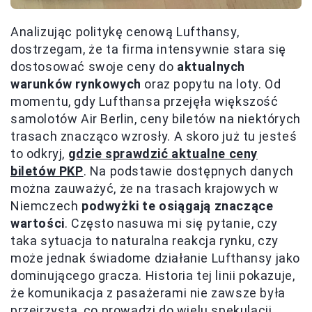
Analizując politykę cenową Lufthansy,
dostrzegam, że ta firma intensywnie stara się
dostosować swoje ceny do
aktualnych
warunków rynkowych
oraz popytu na loty. Od
momentu, gdy Lufthansa przejęła większość
samolotów Air Berlin, ceny biletów na niektórych
trasach znacząco wzrosły. A skoro już tu jesteś
to odkryj,
gdzie sprawdzić aktualne ceny
biletów PKP
. Na podstawie dostępnych danych
można zauważyć, że na trasach krajowych w
Niemczech
podwyżki te osiągają znaczące
wartości
. Często nasuwa mi się pytanie, czy
taka sytuacja to naturalna reakcja rynku, czy
może jednak świadome działanie Lufthansy jako
dominującego gracza. Historia tej linii pokazuje,
że komunikacja z pasażerami nie zawsze była
przejrzysta, co prowadzi do wielu spekulacji