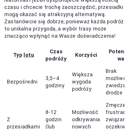
czasu i chcecie trochę zaoszczędzić, przesiadki
mogą okazać się atrakcyjną alternatywą.
Zastanówcie się dobrze, ponieważ każda podróż
to unikalna przygoda, a wybór trasy może
znacząco wpłynąć na Wasze doświadczenia!
Czas
Potencj
Typ
lotu
Korzyści
podróży
wad
Brak
Większa
3,5–4
możliwoś
Bezpośredni
wygoda
godziny
zwiedzan
podróży
drodze
Zmęczeni
8-12
Możliwość
frustracj
Z
godzin
odkrywania
związana
przesiadkami
(lub
nowych
oczekiwa