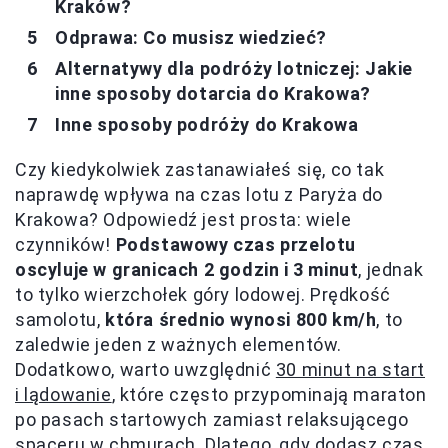
Kraków?
Odprawa: Co musisz wiedzieć?
Alternatywy dla podróży lotniczej: Jakie
inne sposoby dotarcia do Krakowa?
Inne sposoby podróży do Krakowa
Czy kiedykolwiek zastanawiałeś się, co tak
naprawdę wpływa na czas lotu z Paryża do
Krakowa? Odpowiedź jest prosta: wiele
czynników!
Podstawowy czas przelotu
oscyluje w granicach 2 godzin i 3 minut
, jednak
to tylko wierzchołek góry lodowej. Prędkość
samolotu,
która średnio wynosi 800 km/h
, to
zaledwie jeden z ważnych elementów.
Dodatkowo, warto uwzględnić
30 minut na start
i lądowanie
, które często przypominają maraton
po pasach startowych zamiast relaksującego
spaceru w chmurach. Dlatego, gdy dodasz czas